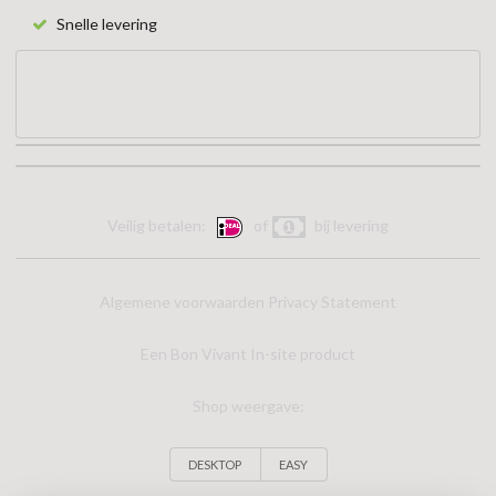
Snelle levering
Veilig betalen:
of
bij levering
Algemene voorwaarden
Privacy Statement
Een Bon Vivant In-site product
Shop weergave:
DESKTOP
EASY