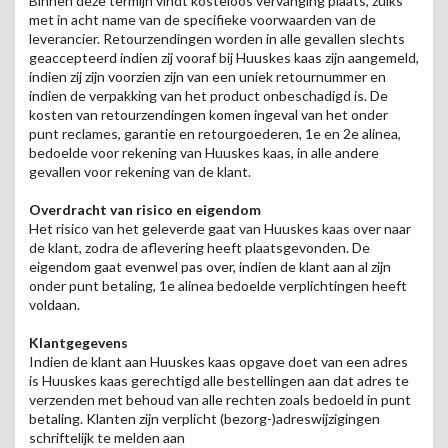
Binnen deze termijn vindt kosteloos vervanging plaats, zulks
met in acht name van de specifieke voorwaarden van de
leverancier. Retourzendingen worden in alle gevallen slechts
geaccepteerd indien zij vooraf bij Huuskes kaas zijn aangemeld,
indien zij zijn voorzien zijn van een uniek retournummer en
indien de verpakking van het product onbeschadigd is. De
kosten van retourzendingen komen ingeval van het onder
punt reclames, garantie en retourgoederen, 1e en 2e alinea,
bedoelde voor rekening van Huuskes kaas, in alle andere
gevallen voor rekening van de klant.
Overdracht van risico en eigendom
Het risico van het geleverde gaat van Huuskes kaas over naar
de klant, zodra de aflevering heeft plaatsgevonden. De
eigendom gaat evenwel pas over, indien de klant aan al zijn
onder punt betaling, 1e alinea bedoelde verplichtingen heeft
voldaan.
Klantgegevens
Indien de klant aan Huuskes kaas opgave doet van een adres
is Huuskes kaas gerechtigd alle bestellingen aan dat adres te
verzenden met behoud van alle rechten zoals bedoeld in punt
betaling. Klanten zijn verplicht (bezorg-)adreswijzigingen
schriftelijk te melden aan