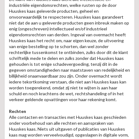
industriële eigendomsrechten, welke rusten op de door
Huuskes kaas geleverde producten, geheel en
onvoorwaardelijk te respecteren. Huuskes kaas garandeert
niet dat de aan u geleverde producten geen inbreuk maken op
enig (ongeschreven) intellectueel en/of industrieel
eigendomsrechten van derden. Ingeval van overmacht heeft
Huuskes kaas het recht om, naar eigen keuze, de uitvoering
van enige bestelling op te schorten, dan wel zonder
rechterlijke tussenkomst te ontbinden, zulks door dit de klant
schriftelijk mede te delen en zulks zonder dat Huuskes kaas
gehouden is tot enige schadevergoeding, tenzij dit in de
gegeven omstandigheden naar maatstaven van redelijkheid en
billijkheid onaanvaardbaar zou zijn. Onder overmacht wordt
iedere tekortkoming verstaan, die niet aan Huuskes kaas kan
worden toegerekend, omdat zij niet te wijten is aan haar
schuld en noch krachtens de wet, rechtshandeling of in het
verkeer geldende opvattingen voor haar rekening komt.
Rechten
Alle contacten en transacties met Huuskes kaas geschieden
onder voorbehoud van alle rechten en aanspraken van
Huuskes kaas. Niets uit uitgaven of publicaties van Huuskes
kaas mag worden verveelvoudigd, opgeslagen in digitale vorm,