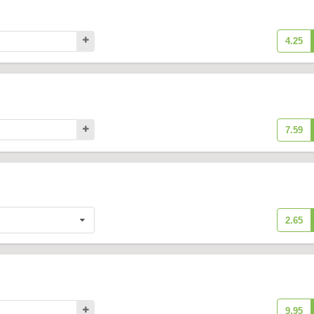
4.25
7.59
2.65
9.95