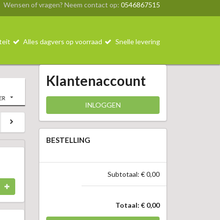
Wensen of vragen? Neem contact op:
0546867515
teit
Alles dagvers op voorraad
Snelle levering
Klantenaccount
ER
INLOGGEN
BESTELLING
Subtotaal: € 0,00
Totaal: € 0,00