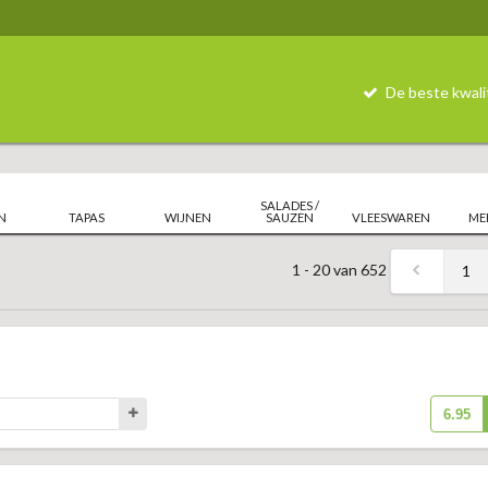
De beste kwali
SALADES /
N
TAPAS
WIJNEN
SAUZEN
VLEESWAREN
ME
1 - 20 van 652
1
6.95