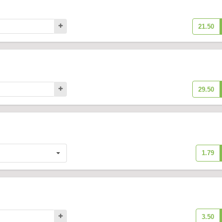
21.50
29.50
1.79
3.50