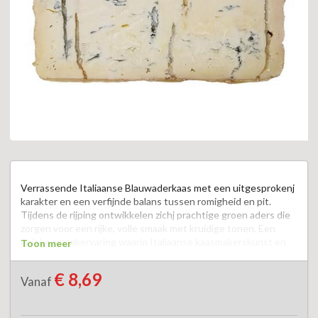
Verrassende Italiaanse Blauwaderkaas met een uitgesprokenj 
karakter en een verfijnde balans tussen romigheid en pit. 
Tijdens de rijping ontwikkelen zichj prachtige groen aders die 
zorgen voor een rijke, volle smaak met kruidige tonen. Een 
unieke smaakervaring waarin Italiaanse kaasmakerskunst en 
Toon meer
de karakteristieke kracht van blauwschimmel mooi samen 
komen.  
€ 8,69
Vanaf