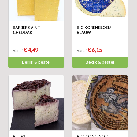
BARBERS VINT
BIO KORENBLOEM
CHEDDAR
BLAUW
€ 4,49
€ 6,15
Vanaf
Vanaf
Bekijk & bestel
Bekijk & bestel
BLU 61
BOCCONCINO DI