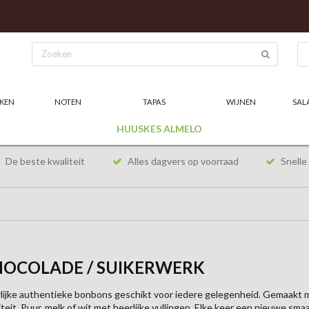
KEN
NOTEN
TAPAS
WIJNEN
SAL
HUUSKES ALMELO
De beste kwaliteit
Alles dagvers op voorraad
Snelle 
OCOLADE / SUIKERWERK
lijke authentieke bonbons geschikt voor iedere gelegenheid. Gemaakt 
iteit. Puur, melk of wit met heerlijke vullingen. Elke keer een nieuwe sma