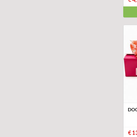
DOO
€ 1