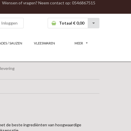
Wensen of vragen? Neem contact op:
0546867515
Inloggen
Totaal € 0,00
ADES / SAUZEN
VLEESWAREN
MEER
levering
met de beste ingrediënten van hoogwaardige
aksensatie.