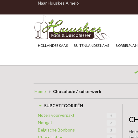
Naar Huuskes Almelo
HOLLANDSE KAAS
BUITENLANDSE KAAS
BORRELPLAN
Home
Chocolade / suikerwerk
SUBCATEGORIEËN
Noten voorverpakt
9
CH
Nougat
6
Belgische Bonbons
5
Heer
kwal
Chocolaatjes
5