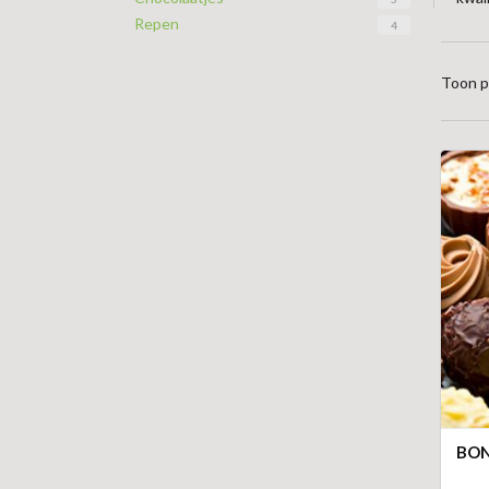
Repen
4
Toon p
BO