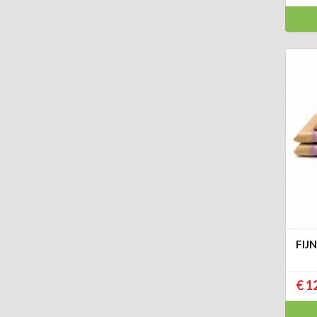
FIJ
€ 1