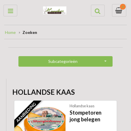
0
Home
Zoeken
Subcategorieën
HOLLANDSE KAAS
AANBIEDING
Hollandse kaas
Stompetoren
jong belegen