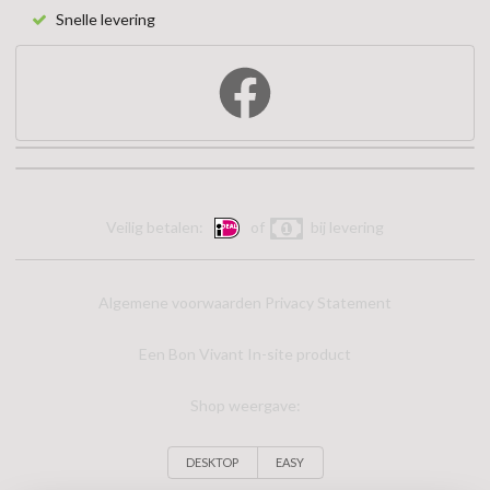
Snelle levering
Veilig betalen:
of
bij levering
Algemene voorwaarden
Privacy Statement
Een Bon Vivant In-site product
Shop weergave:
DESKTOP
EASY