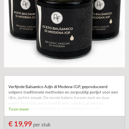
Verfijnde Balsamico Azijn di Modena IGP, geproduceerd 
volgens traditionele methoden en zorgvuldig gerijpt voor een 
rijke, zachte smaak. De mooie balans tussen zoet en zuur 
maakt deze balsamico heerlijk over salades, groenten, 
visgerechten, in marinades en als finishing touch bij 
Toon meer
mediterrane gerechten.  

€ 19,99
per stuk
Bianco   fris, zacht en licht.  Lekker bij vis, salades en lichte 