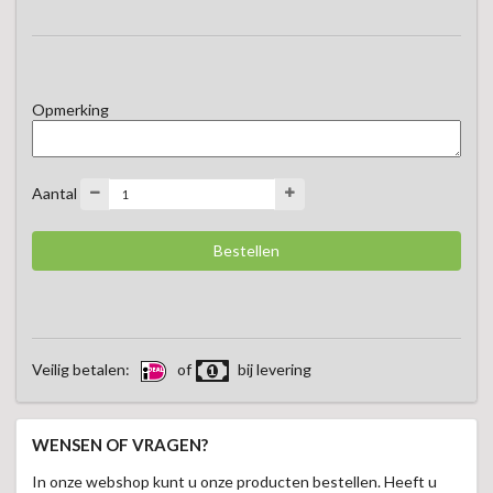
gerechten.

Een frisse Italiaanse balsamico die ieder gerecht nét dat 
beetje extra geeft.
Opmerking
Aantal
Veilig betalen:
of
bij levering
WENSEN OF VRAGEN?
In onze webshop kunt u onze producten bestellen. Heeft u