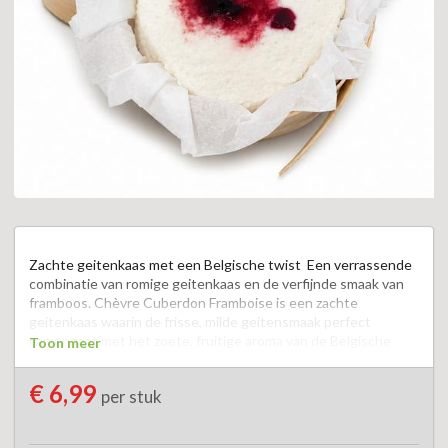
Zachte geitenkaas met een Belgische twist  Een verrassende 
combinatie van romige geitenkaas en de verfijnde smaak van 
framboos. Chèvre Cuberdon Framboise is een zachte 
geitenkaas waarin de frisse, milde geitensmaak perfect 
samengaat met het zoete, fruitige aroma van de Belgische 
Toon meer
cuberdon. Deze combinatie zorgt voor een heerlijke balans 
tussen romig, fris en lichtzoet. De smeuïge structuur maakt 
€ 6,99
per stuk
deze kaas een echte blikvanger op de kaasplank. Ideaal als 
feestelijke afsluiting van een diner of als verrassende 
toevoeging aan de borrel.. Zo serveren wij hem graag  op 