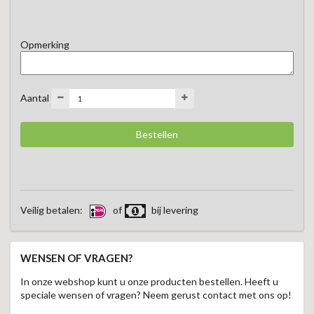
kaassoorten. Ook heerlijk als smaakvolle toevoeging op een 
borrelplank of bij een feestelijke maaltijd.  

Opmerking
Een veelzijdige chutney die iedere kaasplank of gerecht nét 
dat beetje extra geeft.
Aantal
Veilig betalen:
of
bij levering
WENSEN OF VRAGEN?
In onze webshop kunt u onze producten bestellen. Heeft u
speciale wensen of vragen? Neem gerust contact met ons op!