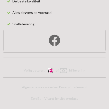
De beste kwaliteit
Alles dagvers op voorraad
Snelle levering
Veilig betalen:
of
bij levering
Algemene voorwaarden
Privacy Statement
Een Bon Vivant In-site product