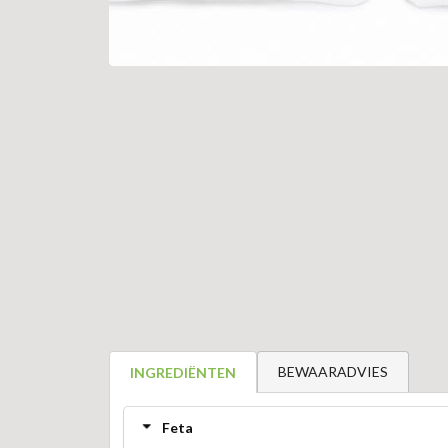
BEWAARADVIES
INGREDIËNTEN
Feta