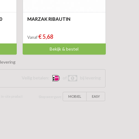
0
MARZAK RIBAUTIN
€ 5,68
Vanaf
Bekijk & bestel
levering
Veilig betalen:
of
bij levering
MOBIEL
EASY
 In-site product
Shop weergave: