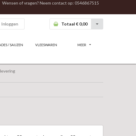
Wensen of vragen? Neem contact op:
0546867515
Inloggen
Totaal € 0,00
ADES / SAUZEN
VLEESWAREN
MEER
levering