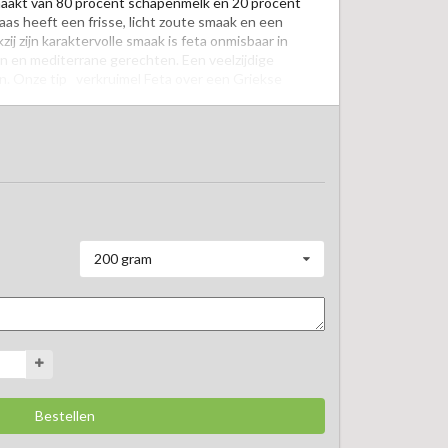
aakt van 80 procent schapenmelk en 20 procent 
aas heeft een frisse, licht zoute smaak en een 
ij zijn karaktervolle smaak is feta onmisbaar in 
n en mediterrane gerechten. Een veelzijdige 
n. Onze tip   verkruimel Feta over een Griekse 
rode ui en olijven, of serveer hem met een 
, oregano en knapperig brood, of met watermeloen, 
200 gram