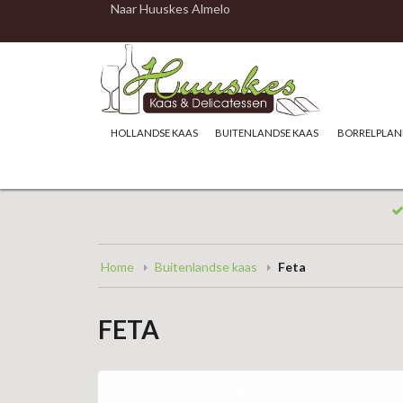
Naar Huuskes Almelo
HOLLANDSE KAAS
BUITENLANDSE KAAS
BORRELPLAN
Home
Buitenlandse kaas
Feta
FETA