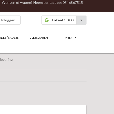
Wensen of vragen? Neem contact op:
0546867515
Inloggen
Totaal € 0,00
ADES / SAUZEN
VLEESWAREN
MEER
levering