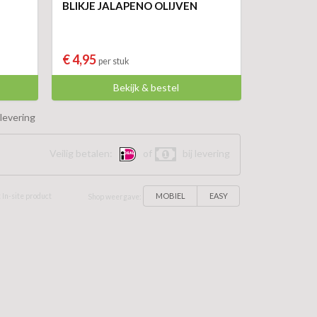
BLIKJE JALAPENO OLIJVEN
€ 4,95
per stuk
Bekijk & bestel
levering
Veilig betalen:
of
bij levering
MOBIEL
EASY
 In-site product
Shop weergave: