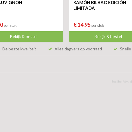
AUVIGNON
RAMÓN BILBAO EDICIÓN
LIMITADA
50
€ 14,95
per stuk
per stuk
Bekijk & bestel
Bekijk & bestel
De beste kwaliteit
Alles dagvers op voorraad
Snelle 
Een Bon Vivant