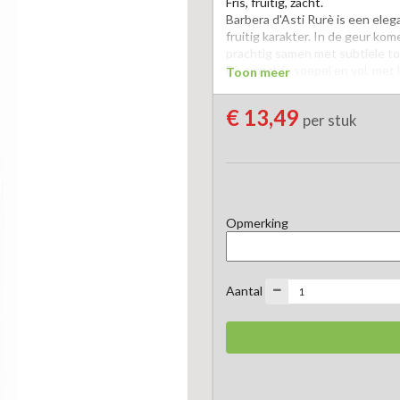
Fris, fruitig, zacht. 

Barbera d'Asti Rurè is een eleg
fruitig karakter. In de geur kom
prachtig samen met subtiele ton
De smaak is soepel en vol, met 
Toon meer
mooi geïntegreerde houtinvloed
bijzonder harmonieus en uitnodi
€ 13,49
per stuk
Heerlijk bij charcuterie, pasta'
Opmerking
Aantal