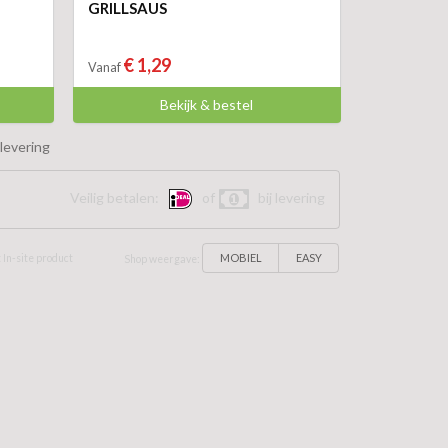
GRILLSAUS
€ 1,29
Vanaf
Bekijk & bestel
levering
Veilig betalen:
of
bij levering
MOBIEL
EASY
 In-site product
Shop weergave: