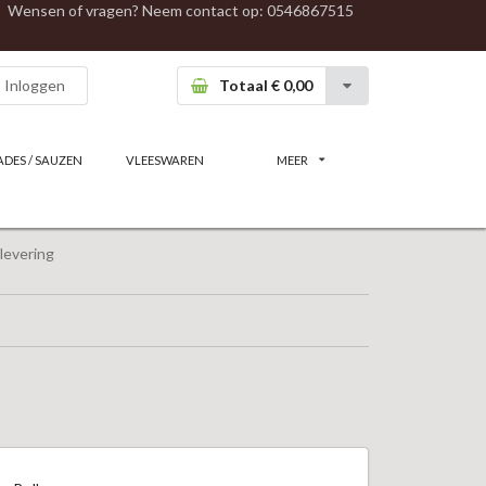
Wensen of vragen? Neem contact op:
0546867515
Inloggen
Totaal € 0,00
ADES / SAUZEN
VLEESWAREN
MEER
levering