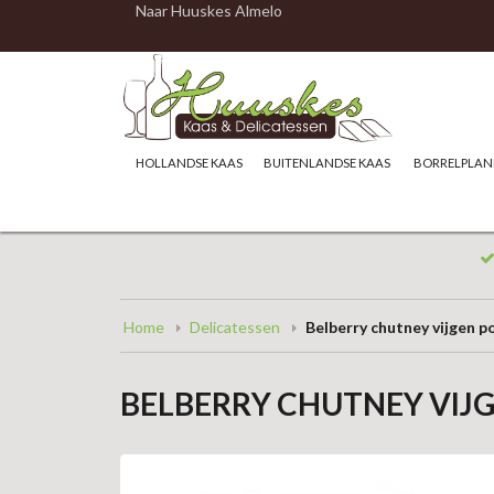
Naar Huuskes Almelo
HOLLANDSE KAAS
BUITENLANDSE KAAS
BORRELPLAN
Home
Delicatessen
Belberry chutney vijgen p
BELBERRY CHUTNEY VIJ