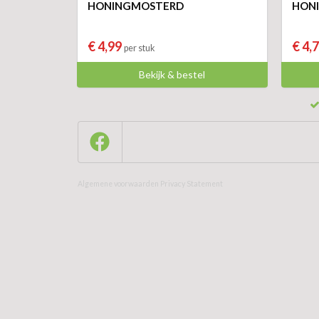
HONINGMOSTERD
HON
€ 4,99
€ 4,
per stuk
Bekijk & bestel
Algemene voorwaarden
Privacy Statement