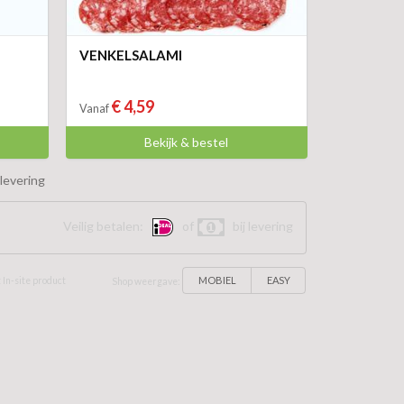
VENKELSALAMI
€ 4,59
Vanaf
Bekijk & bestel
levering
Veilig betalen:
of
bij levering
MOBIEL
EASY
 In-site product
Shop weergave: