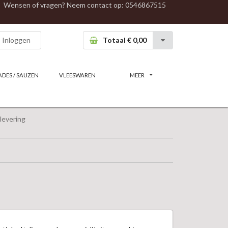
Wensen of vragen? Neem contact op:
0546867515
Inloggen
Totaal € 0,00
ADES / SAUZEN
VLEESWAREN
MEER
levering