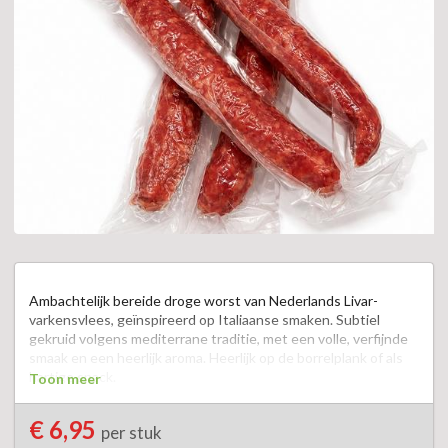
Ambachtelijk bereide droge worst van Nederlands Livar-
varkensvlees, geïnspireerd op Italiaanse smaken. Subtiel 
gekruid volgens mediterrane traditie, met een volle, verfijnde 
smaak en een heerlijk aroma. Heerlijk op de borrelplank of als 
hartige snack. 

Toon meer
Een fijne delicatesse met een vleugje Italië.
€ 6,95
per stuk