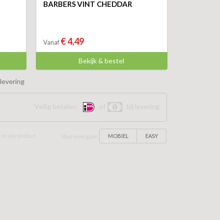
BARBERS VINT CHEDDAR
€ 4,49
Vanaf
Bekijk & bestel
levering
Veilig betalen:
of
bij levering
MOBIEL
EASY
 In-site product
Shop weergave: