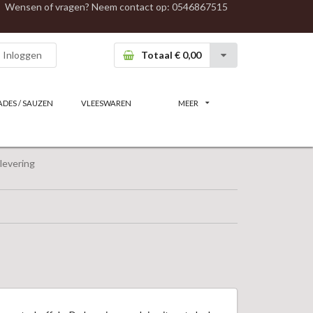
Wensen of vragen? Neem contact op:
0546867515
Inloggen
Totaal € 0,00
ADES / SAUZEN
VLEESWAREN
MEER
levering