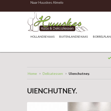
Naar Huuskes Almelo
HOLLANDSE KAAS
BUITENLANDSE KAAS
BORRELPLAN
Home
Delicatessen
Uienchutney.
UIENCHUTNEY.