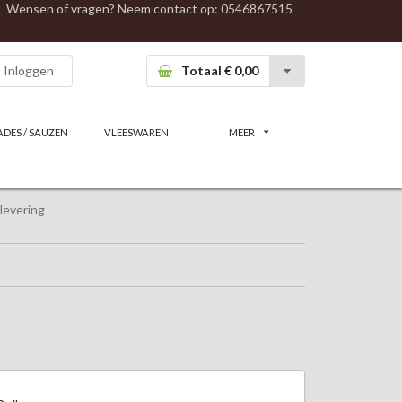
Wensen of vragen? Neem contact op:
0546867515
Inloggen
Totaal € 0,00
ADES / SAUZEN
VLEESWAREN
MEER
levering