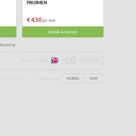
PRUIMEN
€ 4,50
per stuk
Bekijk & bestel
levering
Veilig betalen:
of
bij levering
MOBIEL
EASY
 In-site product
Shop weergave: