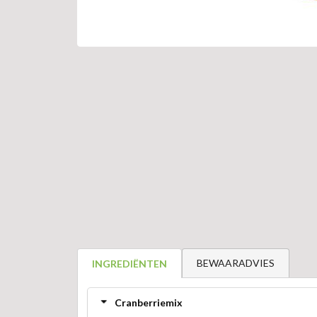
BEWAARADVIES
INGREDIËNTEN
Cranberriemix