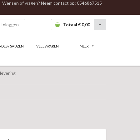
Wensen of vragen? Neem contact op:
0546867515
Inloggen
Totaal € 0,00
ADES / SAUZEN
VLEESWAREN
MEER
levering