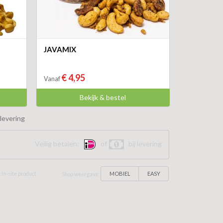
JAVAMIX
€ 4,95
Vanaf
Bekijk & bestel
levering
Veilig betalen:
of
bij levering
MOBIEL
EASY
 In-site product
Shop weergave: