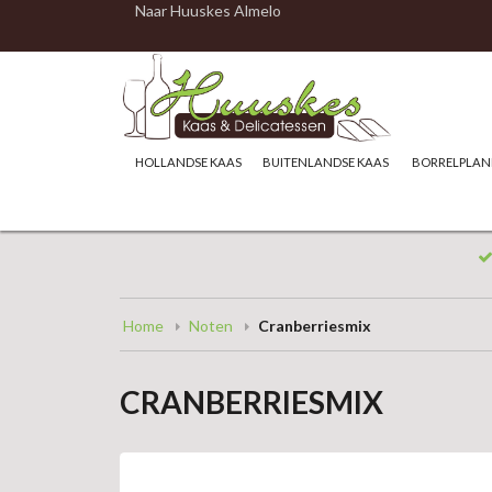
Naar Huuskes Almelo
HOLLANDSE KAAS
BUITENLANDSE KAAS
BORRELPLAN
Home
Noten
Cranberriesmix
CRANBERRIESMIX