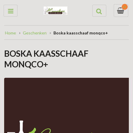
0
Home
Geschenken
Boska kaasschaaf monqco+
BOSKA KAASSCHAAF
MONQCO+