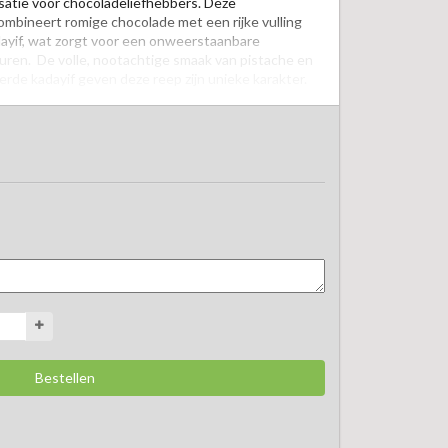
atie voor chocoladeliefhebbers. Deze 
mbineert romige chocolade met een rijke vulling 
ayif, wat zorgt voor een onweerstaanbare 
ren.  De volle, nootachtige smaak van pistache en 
rde kadayif geven deze reep zijn unieke karakter. 
ij een kop koffie, of thee, of om zo van te genieten. 