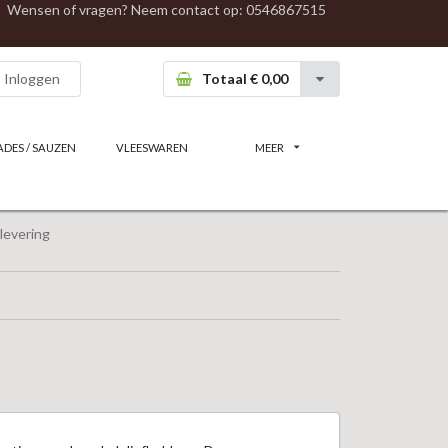
Wensen of vragen? Neem contact op:
0546867515
Inloggen
Totaal € 0,00
ADES / SAUZEN
VLEESWAREN
MEER
levering