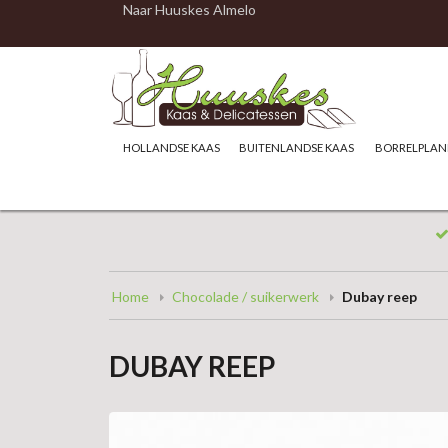
Naar Huuskes Almelo
HOLLANDSE KAAS
BUITENLANDSE KAAS
BORRELPLAN
Home
Chocolade / suikerwerk
Dubay reep
DUBAY REEP