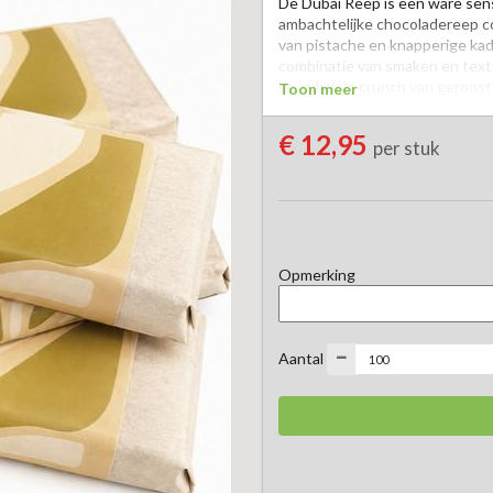
De Dubai Reep is een ware sens
ambachtelijke chocoladereep co
van pistache en knapperige kad
combinatie van smaken en textu
de subtiele crunch van gerooste
Toon meer
Een traktatie die perfect past b
€ 12,95
per stuk
Opmerking
Aantal