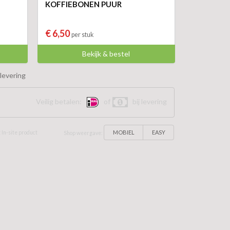
KOFFIEBONEN PUUR
€ 6,50
per stuk
Bekijk & bestel
levering
Veilig betalen:
of
bij levering
MOBIEL
EASY
 In-site product
Shop weergave: