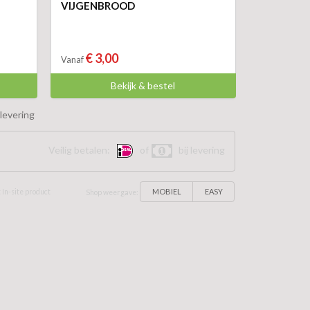
VIJGENBROOD
€ 3,00
Vanaf
Bekijk & bestel
levering
Veilig betalen:
of
bij levering
MOBIEL
EASY
 In-site product
Shop weergave: