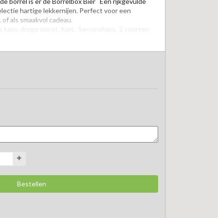
 borrel is er de Borrelbox Bier   Een rijkgevulde 
lectie hartige lekkernijen. Perfect voor een 
 of als smaakvol cadeau.  

es kaas, droge worst, fuet,  Serranoham,  2 soorten 
n gevarieerde combinatie van smaken die perfect 
  

t kan afwijken van de getoonde afbeelding. Is een 
ar  Dan vervangen wij dit door een gelijkwaardig 