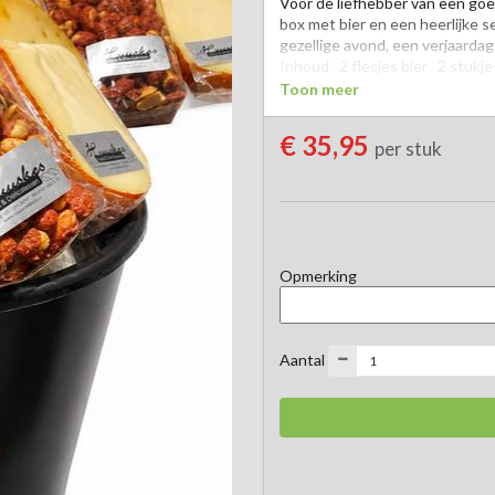
Voor de liefhebber van een goede
box met bier en een heerlijke se
gezellige avond, een verjaardag.
Inhoud   2 flesjes bier   2 stukj
nootjes.

Toon meer
Een complete borrelbox met ee
€ 35,95
per stuk
samengaan met een koud biertje.
De samenstelling van het pakke
product tijdelijk niet beschikba
product van dezelfde kwaliteit.
Opmerking
Aantal