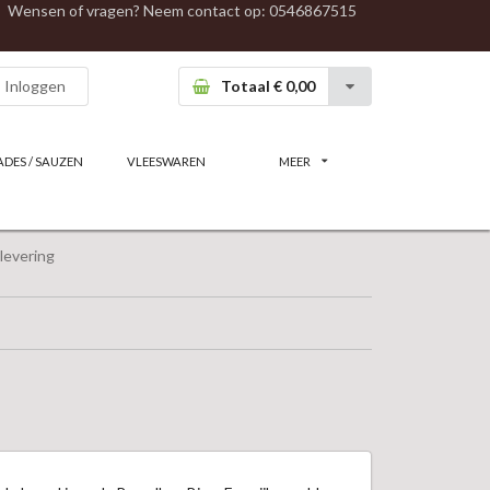
Wensen of vragen? Neem contact op:
0546867515
Inloggen
Totaal € 0,00
ADES / SAUZEN
VLEESWAREN
MEER
levering