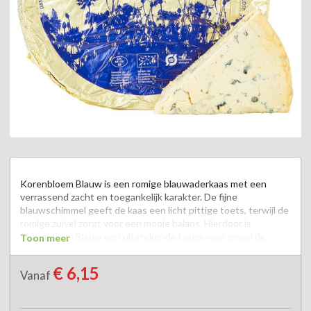
Korenbloem Blauw is een romige blauwaderkaas met een 
verrassend zacht en toegankelijk karakter. De fijne 
blauwschimmel geeft de kaas een licht pittige toets, terwijl de 
romige zuivel zorgt voor een mooie balans. Hierdoor is 
Korenbloem Blauw een uitstekende keuze voor zowel de 
Toon meer
beginnende als de ervaren liefhebber van blauwaderkazen.  De 
smaak is vol en verfijnd, met subtiele tonen van room, boter en 
€ 6,15
Vanaf
een lichte ziltigheid. Dankzij de smeuïge structuur komt deze 
kaas prachtig tot zijn recht op de kaasplank, maar ook op een 
stukje vijgenbrood, of lekkere crostini.  Zo serveren wij hem 