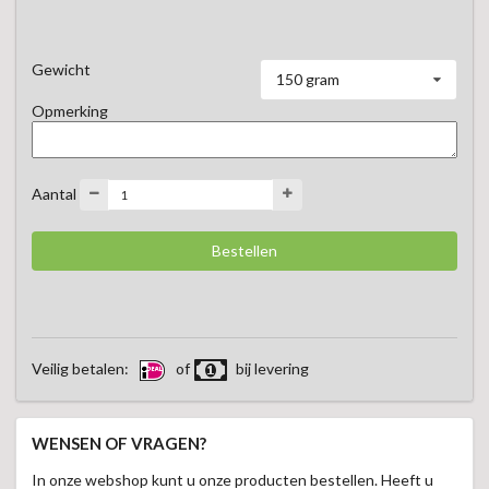
graag  op een lekkere crostini en met een klein beetje 
vijgencompote en een lekker glas Terra d'Alter Expressão 
Tinto.
Gewicht
150 gram
Opmerking
Aantal
Veilig betalen:
of
bij levering
WENSEN OF VRAGEN?
In onze webshop kunt u onze producten bestellen. Heeft u