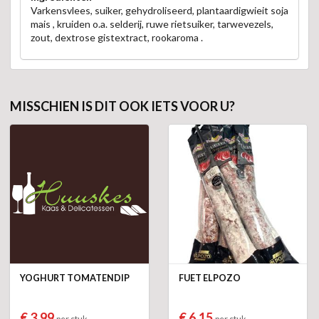
Varkensvlees, suiker, gehydroliseerd, plantaardigwieit soja
mais , kruiden o.a. selderij, ruwe rietsuiker, tarwevezels,
zout, dextrose gistextract, rookaroma .
MISSCHIEN IS DIT OOK IETS VOOR U?
YOGHURT TOMATENDIP
FUET ELPOZO
€ 3,99
€ 6,15