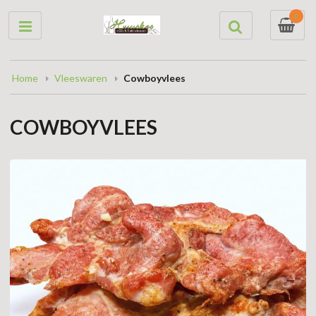
0
Home
Vleeswaren
Cowboyvlees
COWBOYVLEES