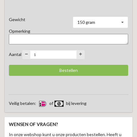
knoflooksaus. Een onweerstaanbare combinatie die bij velen 
favoriet is.
Gewicht
150 gram
Opmerking
Aantal
Veilig betalen:
of
bij levering
WENSEN OF VRAGEN?
In onze webshop kunt u onze producten bestellen. Heeft u