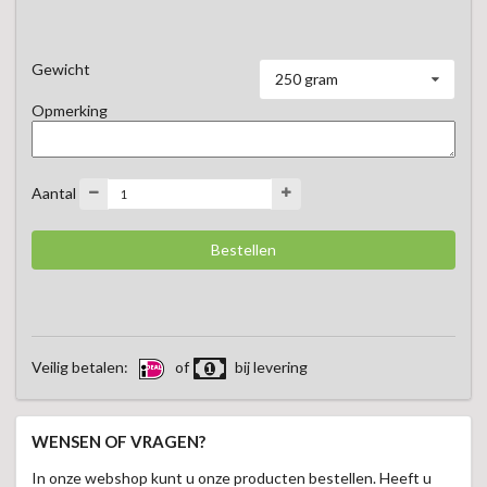
Onze cashewnoten zijn verkrijgbaar rauw, vers gebrand, of 
gezouten. Geef in het opmerkingenveld aan welke bereiding 
Gewicht
jouw voorkeur heeft.
250 gram
Opmerking
Aantal
Veilig betalen:
of
bij levering
WENSEN OF VRAGEN?
In onze webshop kunt u onze producten bestellen. Heeft u