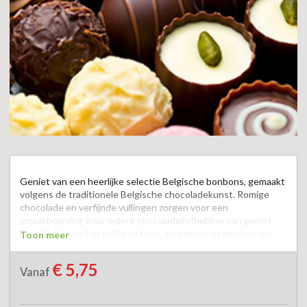
Geniet van een heerlijke selectie Belgische bonbons, gemaakt 
volgens de traditionele Belgische chocoladekunst. Romige 
chocolade en verfijnde vullingen zorgen voor een 
smaakbeleving waar iedere chocoladeliefhebber van geniet. 
Heerlijk bij een kop koffie of thee, als cadeau of gewoon om 
Toon meer
uzelf te verwennen.  

€ 5,75
Vanaf
Geef uw voorkeur aan in het opmerkingenveld. Kies uit puur, 
melk, wit of een gemengde selectie.  
