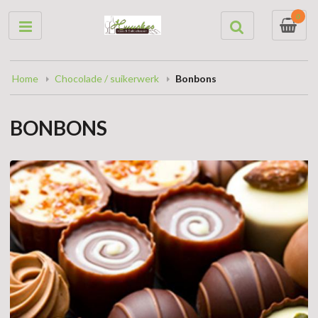
0
Home
Chocolade / suikerwerk
Bonbons
BONBONS