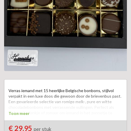
Verras iemand met 15 heerlijke Belgische bonbons, stijlvol 
verpakt in een luxe doos die gewoon door de brievenbus past. 
Een gevarieerde selectie van romige melk-, pure en witte 
chocoladebonbons met verrassende vullingen. Perfect als 
cadeau, bedankje of zomaar om iemand in het zonnetje te 
Toon meer
zetten.  De ontvanger hoeft er niet eens voor thuis te zijn.  

€ 29,95
per stuk
Een smakelijke verrassing die altijd goed aankomt.