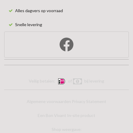
Alles dagvers op voorraad
Snelle levering
Veilig betalen:
of
bij levering
Algemene voorwaarden
Privacy Statement
Een Bon Vivant In-site product
Shop weergave: