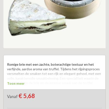
Romige brie met een zachte, boterachtige textuur en het 
verfijnde, aardse aroma van truffel. Tijdens het rijpingsproces 
versmelten de smaken tot een rijk en elegant geheel, met een 
volle, karaktervolle smaakbeleving. Een specialiteit waarin de 
romigheid van de brie en de intense smaak van de truffel 
Toon meer
elkaar perfect aanvullen.  Smaak  romig, verfijnd. 
€ 5,68
Vanaf