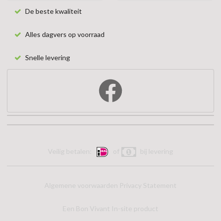
De beste kwaliteit
Alles dagvers op voorraad
Snelle levering
Veilig betalen:
of
bij levering
Algemene voorwaarden
Privacy Statement
Een Bon Vivant In-site product