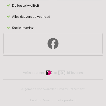
De beste kwaliteit
Alles dagvers op voorraad
Snelle levering
Veilig betalen:
of
bij levering
Algemene voorwaarden
Privacy Statement
Een Bon Vivant In-site product