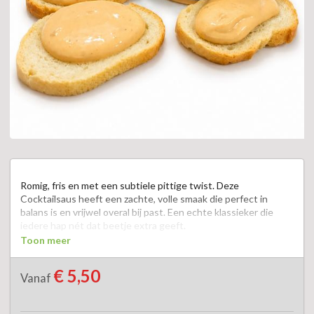
Romig, fris en met een subtiele pittige twist. Deze 
Cocktailsaus heeft een zachte, volle smaak die perfect in 
balans is en vrijwel overal bij past. Een echte klassieker die 
iedere hap nét dat beetje extra geeft.  

Toon meer
Heerlijk als dip bij een knapperig stukje stokbrood, garnalen, 
gegrild vlees, friet of snacks. Ook bij de barbecue, gourmet of 
€ 5,50
Vanaf
op een sandwich is deze saus een smaakvolle aanvulling.  

Een onmisbare klassieker die altijd in de smaak valt.