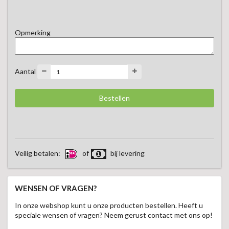
verrassende en evenwichtige smaakbeleving. Heerlijk bij 
geiten- en schapenkazen, waarbij de fruitigheid en lichte 
kruidigheid de karaktervolle smaken van de kaas prachtig 
Opmerking
versterken. 

Een bijzondere toevoeging aan iedere kaasplank voor wie 
graag geniet van verfijnde smaakcombinaties.
Aantal
Veilig betalen:
of
bij levering
WENSEN OF VRAGEN?
In onze webshop kunt u onze producten bestellen. Heeft u
speciale wensen of vragen? Neem gerust contact met ons op!