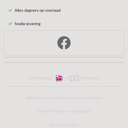
Alles dagvers op voorraad
Snelle levering
Veilig betalen:
of
bij levering
Algemene voorwaarden
Privacy Statement
Een Bon Vivant In-site product
Shop weergave: