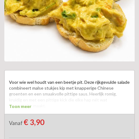
Voor wie wel houdt van een beetje pit. Deze rijkgevulde salade 
combineert malse stukjes kip met knapperige Chinese 
groenten en een smaakvolle pittige saus. Heerlijk romig, 
kruidig en met een pittige kick die elke hap nét wat 
spannender maakt.  

Toon meer
Smeer hem royaal op een vers broodje, een knapperig toastje 
€ 3,90
Vanaf
of een stukje stokbrood. Ook op de borrelplank of tijdens de 
lunch is deze salade een echte smaakmaker.  
