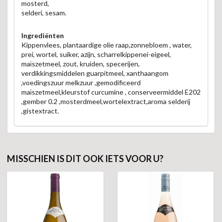
mosterd,
selderi, sesam.
Ingrediënten
Kippenvlees, plantaardige olie raap,zonnebloem , water,
prei, wortel, suiker, azijn, scharrelkippenei-eigeel,
maïszetmeel, zout, kruiden, specerijen,
verdikkingsmiddelen guarpitmeel, xanthaangom
,voedingszuur melkzuur ,gemodificeerd
maïszetmeel,kleurstof curcumine , conserveermiddel E202
,gember 0.2 ,mosterdmeel,wortelextract,aroma selderij
,gistextract.
MISSCHIEN IS DIT OOK IETS VOOR U?