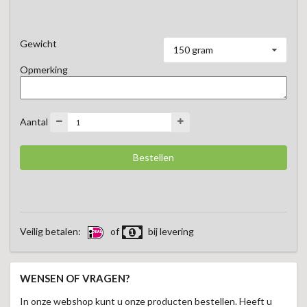
Kruidig, romig en met precies genoeg pit om naar de volgende 
hap uit te kijken.
Gewicht
150 gram
Opmerking
Aantal
Veilig betalen:
of
bij levering
WENSEN OF VRAGEN?
In onze webshop kunt u onze producten bestellen. Heeft u