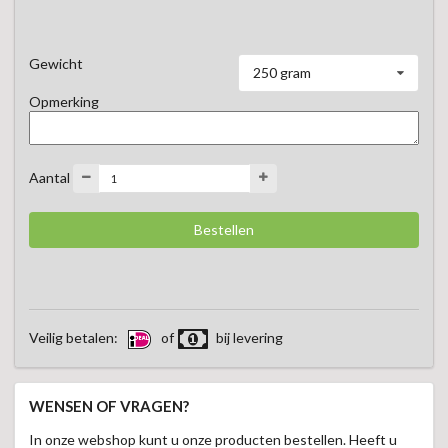
Van nature zoet, verrassend veelzijdig en altijd een 
genietmoment.
Gewicht
250 gram
Opmerking
Aantal
Veilig betalen:
of
bij levering
WENSEN OF VRAGEN?
In onze webshop kunt u onze producten bestellen. Heeft u