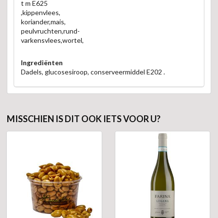
t m E625
,kippenvlees,
koriander,mais,
peulvruchten,rund-
varkensvlees,wortel,
Ingrediënten
Dadels, glucosesiroop, conserveermiddel E202 .
MISSCHIEN IS DIT OOK IETS VOOR U?