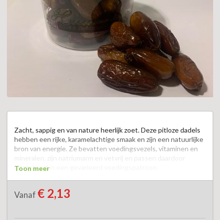
Zacht, sappig en van nature heerlijk zoet. Deze pitloze dadels 
hebben een rijke, karamelachtige smaak en zijn een natuurlijke 
bron van energie. Ze bevatten voedingsvezels, vitaminen en 
mineralen, zijn natriumarm en vetvrij en passen daardoor 
uitstekend in een gevarieerd voedingspatroon.  

Toon meer
Heerlijk als gezonde snack voor tussendoor, op een kaas- of 
€ 2,13
Vanaf
borrelplank of als smaakvolle toevoeging aan salades, baksels 
en zowel zoete als hartige gerechten.  
