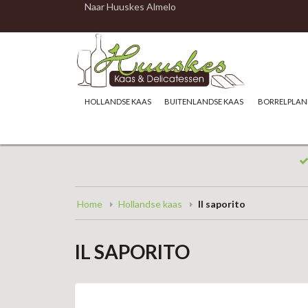
Naar Huuskes Almelo
HOLLANDSE KAAS
BUITENLANDSE KAAS
BORRELPLAN
Home
Hollandse kaas
Il saporito
IL SAPORITO