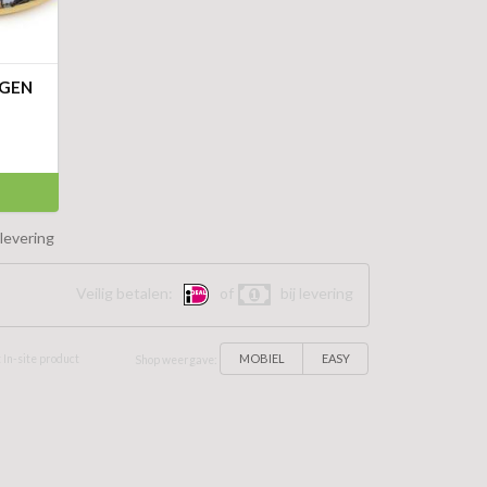
EGEN
levering
Veilig betalen:
of
bij levering
MOBIEL
EASY
 In-site product
Shop weergave: