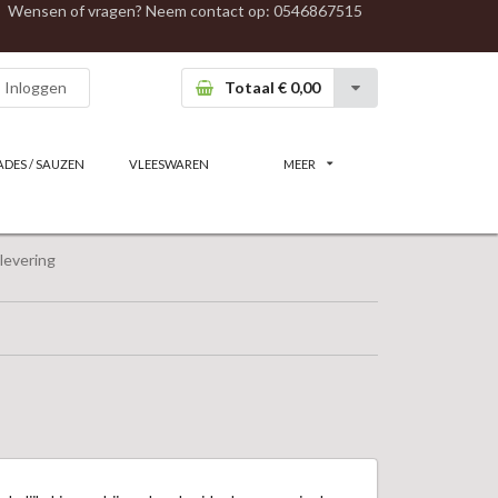
Wensen of vragen? Neem contact op:
0546867515
Inloggen
Totaal € 0,00
ADES / SAUZEN
VLEESWAREN
MEER
levering