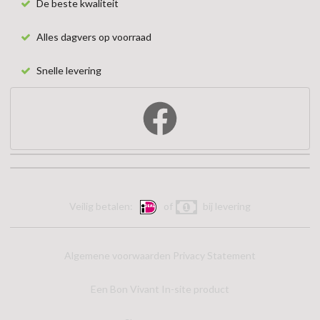
De beste kwaliteit
Alles dagvers op voorraad
Snelle levering
Veilig betalen:
of
bij levering
Algemene voorwaarden
Privacy Statement
Een Bon Vivant In-site product