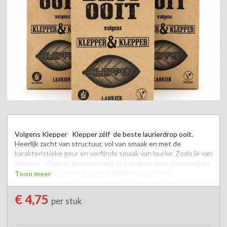
Volgens Klepper   Klepper zélf  de beste laurierdrop ooit. 
Heerlijk zacht van structuur, vol van smaak en met de 
karakteristieke geur en verfijnde smaak van laurier. Zoals je van 
Klepper   Klepper gewend bent, is ook deze drop glutenvrij en 
gelatinevrij, en gemaakt voor liefhebbers van pure 
Toon meer
kwaliteitsdrop.  

€ 4,75
per stuk
Een karaktervolle laurierdrop waar iedere dropliefhebber van 
geniet.