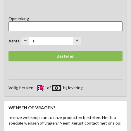
Geef uw voorkeur aan in het opmerkingenveld. Kies uit puur of  
melk.
Opmerking
Aantal
Veilig betalen:
of
bij levering
WENSEN OF VRAGEN?
In onze webshop kunt u onze producten bestellen. Heeft u
speciale wensen of vragen? Neem gerust contact met ons op!