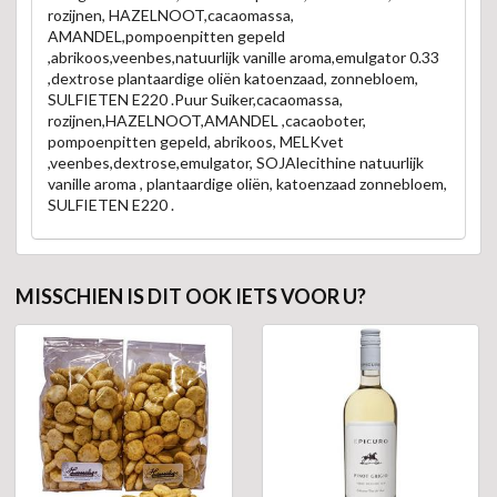
rozijnen, HAZELNOOT,cacaomassa,
AMANDEL,pompoenpitten gepeld
,abrikoos,veenbes,natuurlijk vanille aroma,emulgator 0.33
,dextrose plantaardige oliën katoenzaad, zonnebloem,
SULFIETEN E220 .Puur Suiker,cacaomassa,
rozijnen,HAZELNOOT,AMANDEL ,cacaoboter,
pompoenpitten gepeld, abrikoos, MELKvet
,veenbes,dextrose,emulgator, SOJAlecithine natuurlijk
vanille aroma , plantaardige oliën, katoenzaad zonnebloem,
SULFIETEN E220 .
MISSCHIEN IS DIT OOK IETS VOOR U?