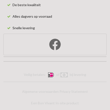
De beste kwaliteit
Alles dagvers op voorraad
Snelle levering
Veilig betalen:
of
bij levering
Algemene voorwaarden
Privacy Statement
Een Bon Vivant In-site product