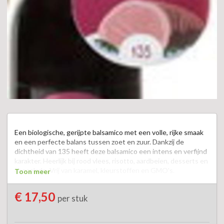
Een biologische, gerijpte balsamico met een volle, rijke smaak 
en een perfecte balans tussen zoet en zuur. Dankzij de 
dichtheid van 135 heeft deze balsamico een intens en verfijnd 
karakter. Heerlijk bij rood vlees, risotto, aardbeien, desserts en 
chocolade. Vrij van karamel, kleurstoffen en GMO's.  

Toon meer
Een pure balsamico voor bijzondere smaakmomenten.
€ 17,50
per stuk