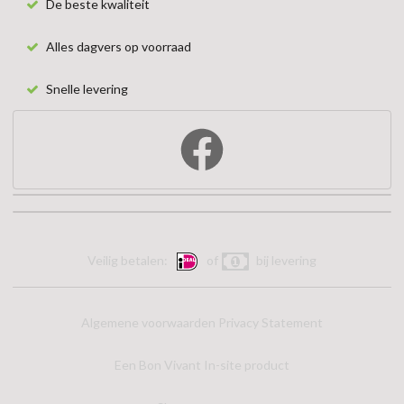
De beste kwaliteit
Alles dagvers op voorraad
Snelle levering
Veilig betalen:
of
bij levering
Algemene voorwaarden
Privacy Statement
Een Bon Vivant In-site product