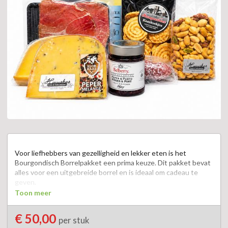
Voor liefhebbers van gezelligheid en lekker eten is het 
Bourgondisch Borrelpakket een prima keuze. Dit pakket bevat 
alles voor een uitgebreide borrel en is ideaal om cadeau te 
geven.  

Toon meer
Het pakket bevat onderbord, fles rode en  witte wijn, fuet, 
oude kaas, kruidenkaas, kaaskoekjes, zakje noten, toast, toast , 
€ 50,00
per stuk
tapenade, kaasdipper  Met een heerlijke combinatie van 