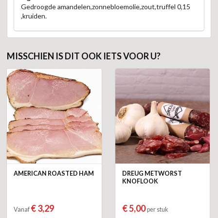
Gedroogde amandelen,zonnebloemolie,zout,truffel 0,15
,kruiden.
MISSCHIEN IS DIT OOK IETS VOOR U?
AMERICAN ROASTED HAM
DREUG METWORST
KNOFLOOK
€ 3,29
€ 5,00
Vanaf
per stuk