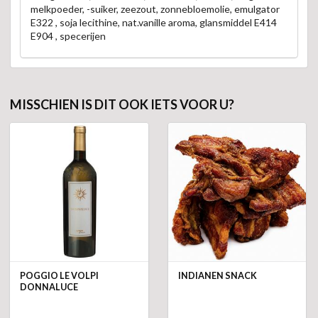
melkpoeder, -suiker, zeezout, zonnebloemolie, emulgator
E322 , soja lecithine, nat.vanille aroma, glansmiddel E414
E904 , specerijen
MISSCHIEN IS DIT OOK IETS VOOR U?
POGGIO LE VOLPI
INDIANEN SNACK
DONNALUCE