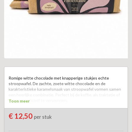
Romige witte chocolade met knapperige stukjes echte 
stroopwafel. De zachte, zoete witte chocolade en de 
karakteristieke karamelsmaak van stroopwafel vormen samen 
een heerlijke combinatie. Perfect bij de koffie, als traktatie of 
gewoon om uzelf te verwennen.  

Toon meer
Een onweerstaanbare combinatie voor liefhebbers van witte 
€ 12,50
per stuk
chocolade en stroopwafel.