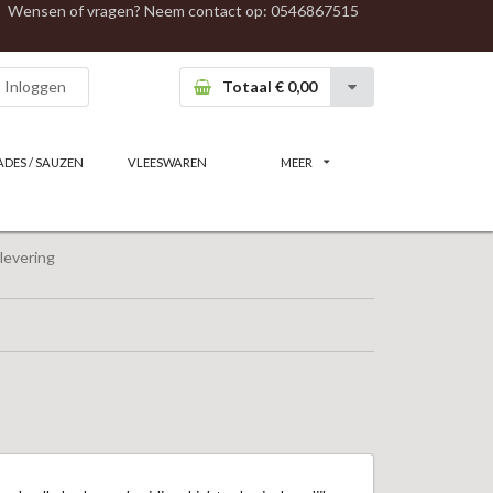
Wensen of vragen? Neem contact op:
0546867515
Inloggen
Totaal € 0,00
ADES / SAUZEN
VLEESWAREN
MEER
levering