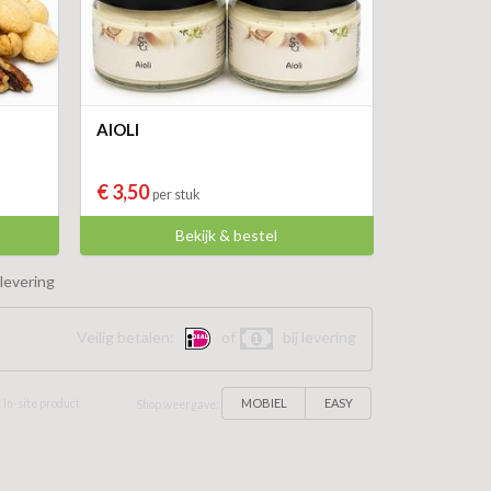
AIOLI
€ 3,50
per stuk
Bekijk & bestel
levering
Veilig betalen:
of
bij levering
MOBIEL
EASY
 In-site product
Shop weergave: