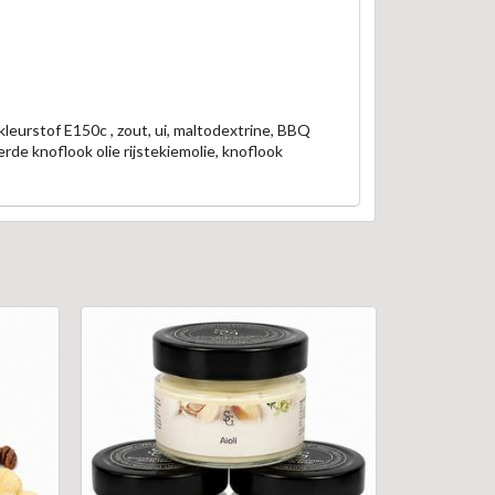
 kleurstof E150c , zout, ui, maltodextrine, BBQ
rde knoflook olie rijstekiemolie, knoflook