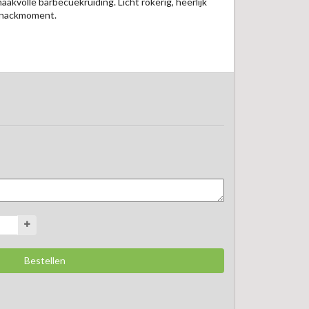
akvolle barbecuekruiding. Licht rokerig, heerlijk 
 snackmoment.