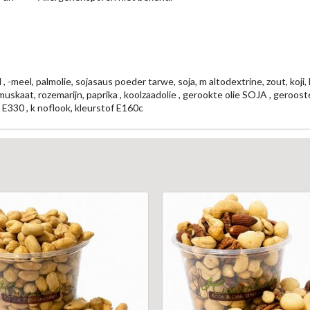
, -meel, palmolie, sojasaus poeder tarwe, soja, m altodextrine, zout, koji,
skaat, rozemarijn, paprika , koolzaadolie , gerookte olie SOJA , gerooste
 E330 , k noflook, kleurstof E160c