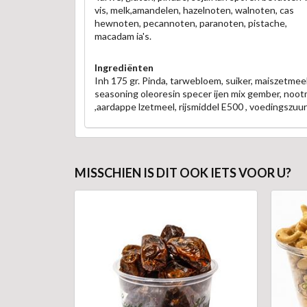
vis, melk,amandelen, hazelnoten, walnoten, cas
hewnoten, pecannoten, paranoten, pistache,
macadam ia's.
Ingrediënten
Inh 175 gr. Pinda, tarwebloem, suiker, maiszetmeel 
seasoning oleoresin specer ijen mix gember, nootmu
,aardappe lzetmeel, rijsmiddel E500 , voedingszuur
MISSCHIEN IS DIT OOK IETS VOOR U?