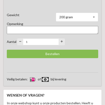
ware traktatie.  

Een lekkernij die iedere kaasliefhebber weet te verleiden.
Gewicht
200 gram
Opmerking
Aantal
Veilig betalen:
of
bij levering
WENSEN OF VRAGEN?
In onze webshop kunt u onze producten bestellen. Heeft u