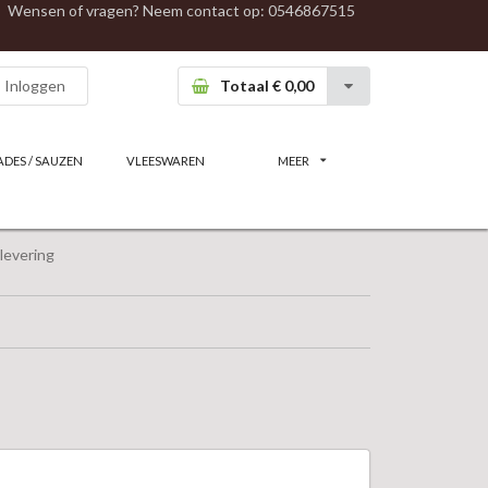
Wensen of vragen? Neem contact op:
0546867515
Inloggen
Totaal € 0,00
ADES / SAUZEN
VLEESWAREN
MEER
levering