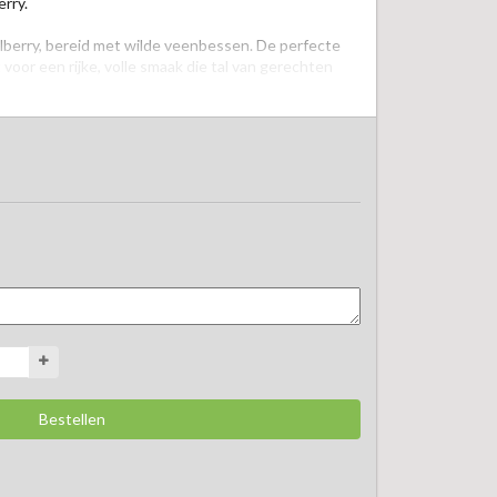
ry.  

berry, bereid met wilde veenbessen. De perfecte 
 voor een rijke, volle smaak die tal van gerechten 
- en gevogeltegerechten, bij vleessauzen, of als 
kaas en toast met paté. Ook onmisbaar op een 
 echte smaakmaker tijdens bijzondere gelegenheden, 
  

ere maaltijd nét dat beetje extra geeft.