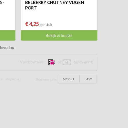
 -
BELBERRY CHUTNEY VIJGEN
PORT
€ 4,25
per stuk
Bekijk & bestel
levering
Veilig betalen:
of
bij levering
MOBIEL
EASY
 In-site product
Shop weergave: