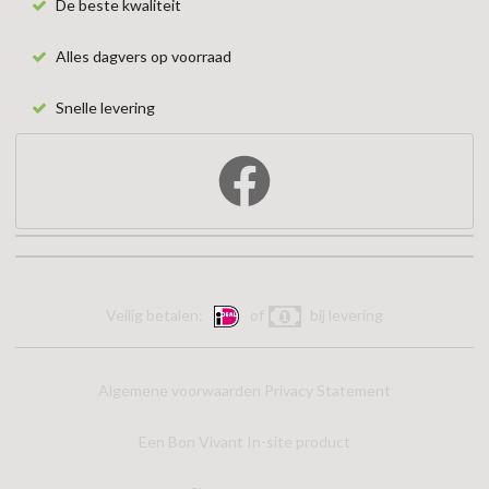
De beste kwaliteit
Alles dagvers op voorraad
Snelle levering
Veilig betalen:
of
bij levering
Algemene voorwaarden
Privacy Statement
Een Bon Vivant In-site product