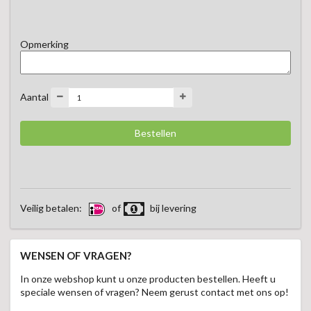
Een bijzondere kaasbegeleider die iedere kaas optimaal tot zijn 
recht laat komen.
Opmerking
Aantal
Veilig betalen:
of
bij levering
WENSEN OF VRAGEN?
In onze webshop kunt u onze producten bestellen. Heeft u
speciale wensen of vragen? Neem gerust contact met ons op!