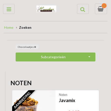
0
Home
Zoeken
Chocolaatjes
Subcategorieën
NOTEN
AANBIEDING
Noten
Javamix