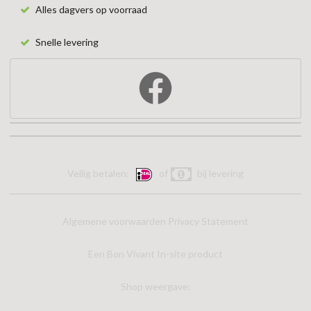
Alles dagvers op voorraad
Snelle levering
Veilig betalen:
of
bij levering
Algemene voorwaarden
Privacy Statement
Een Bon Vivant In-site product
Shop weergave: