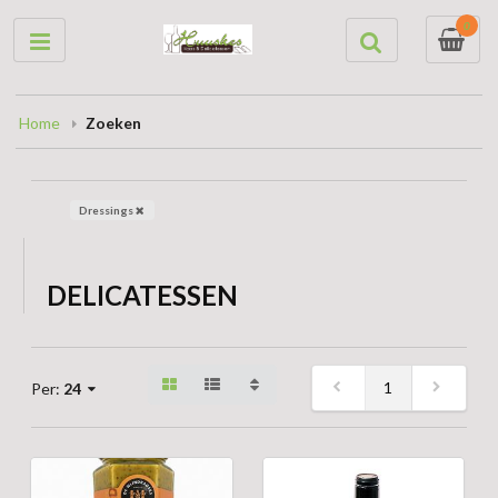
0
Home
Zoeken
Dressings
DELICATESSEN
1
Per:
24