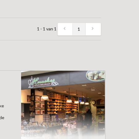
1 - 1 van 1
1
jke
 de