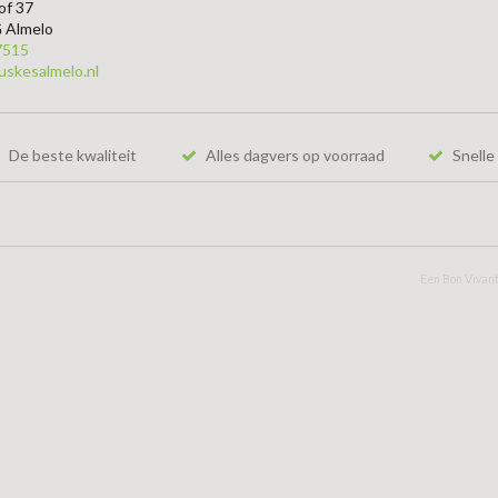
of 37
 Almelo
7515
uskesalmelo.nl
De beste kwaliteit
Alles dagvers op voorraad
Snelle 
Een Bon Vivant