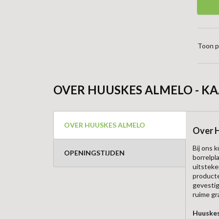
Toon p
OVER HUUSKES ALMELO - KA
OVER HUUSKES ALMELO
Over 
Bij ons 
OPENINGSTIJDEN
borrelpl
uitsteke
producte
gevestig
ruime gr
Huuskes