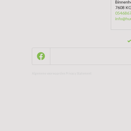
Binnenh
7608 KG
054686
info@hu
Algemene voorwaarden
Privacy Statement