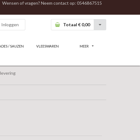
Wensen of vragen? Neem contact op:
0546867515
Inloggen
Totaal € 0,00
ADES / SAUZEN
VLEESWAREN
MEER
levering