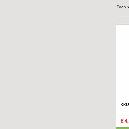
Toon p
KRU
€ 4