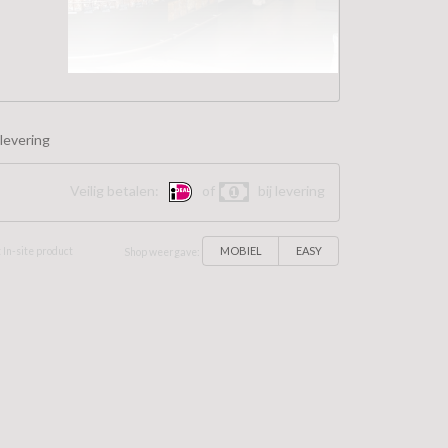
levering
Veilig betalen:
of
bij levering
MOBIEL
EASY
 In-site product
Shop weergave: