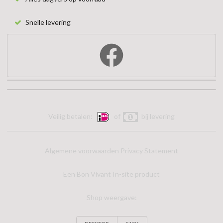
Snelle levering
Veilig betalen:
of
bij levering
Algemene voorwaarden
Privacy Statement
Een Bon Vivant In-site product
Shop weergave: